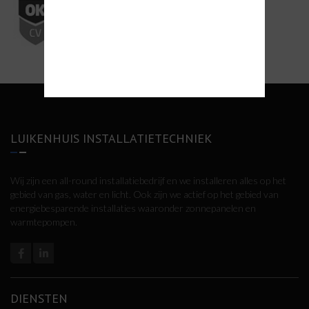
LUIKENHUIS INSTALLATIETECHNIEK
Wij zijn een all-round installatiebedrijf en we installeren alles op het
gebied van gas, water en licht. Ook zijn we actief op het gebied van
energiebesparende installaties waaronder zonnepanelen en
warmtepompen.
DIENSTEN