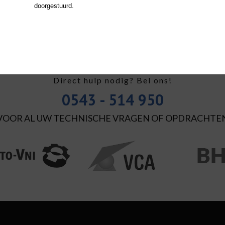
doorgestuurd.
IJK PROJECT
Direct hulp nodig? Bel ons!
0543 - 514 950
VOOR AL UW TECHNISCHE VRAGEN OF OPDRACHTE