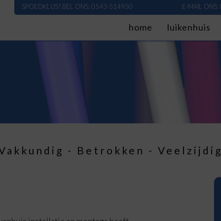
SPOEDKLUS? BEL ONS: 0543-514950
E-MAIL ONS:
home
luikenhuis
Vakkundig - Betrokken - Veelzijdi