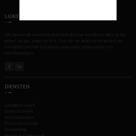
LUIKENHUIS INSTALLATIETECHNIEK
Wij zijn een all-round installatiebedrijf en we installeren alles op het
gebied van gas, water en licht. Ook zijn we actief op het gebied van
energiebesparende installaties waaronder zonnepanelen en
warmtepompen.
DIENSTEN
Loodgieterswerk
Elektrotechniek
Warmtepompen
Duurzame energie
Verwarming
Service & Onderhoud